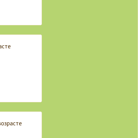
асте
возрасте