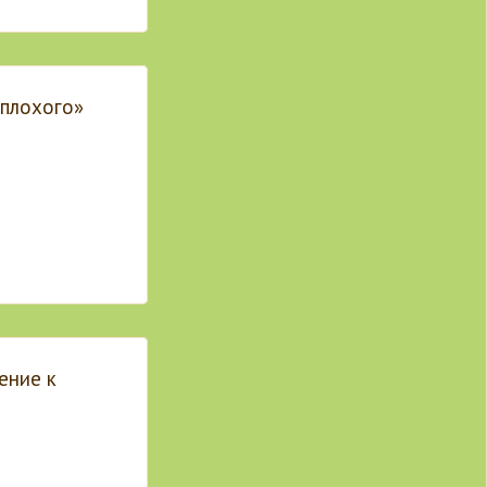
«плохого»
ение к