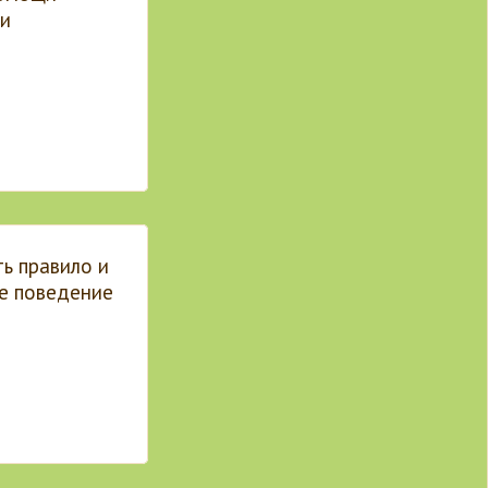
 и
ь правило и
е поведение