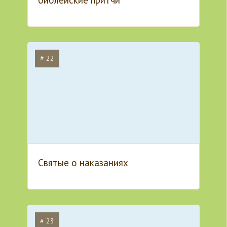
библейские притчи
# 22
Святые о наказаниях
# 23