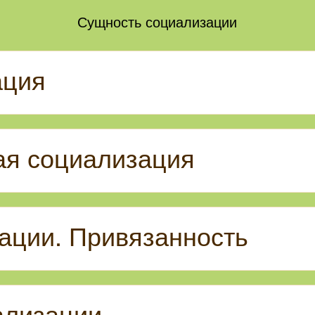
Сущность социализации
ация
ая социализация
ации. Привязанность
ализации