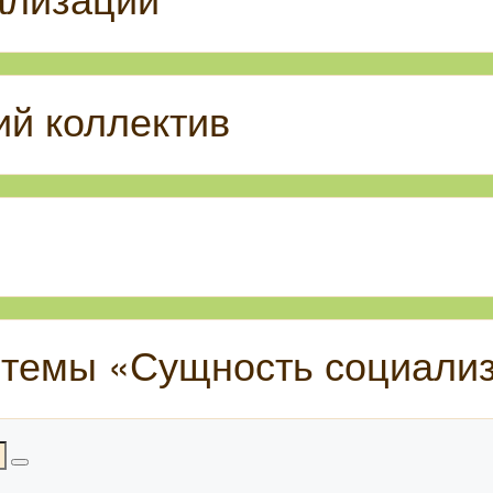
й коллектив
 темы «Сущность социали