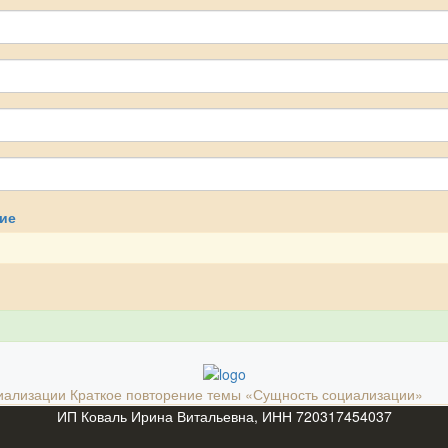
ие
иализации
Краткое повторение темы «Сущность социализации»
ИП Коваль Ирина Витальевна, ИНН 720317454037