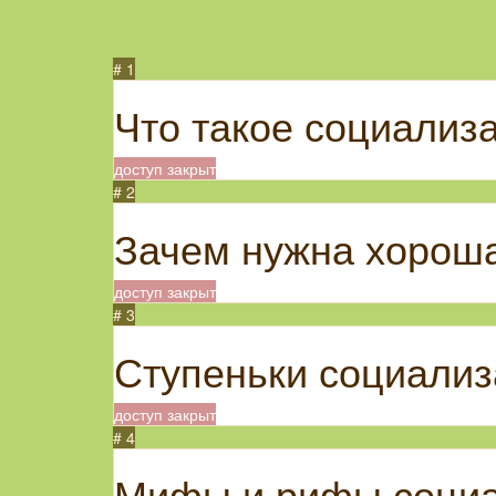
# 1
Что такое социализ
доступ закрыт
# 2
Зачем нужна хорош
доступ закрыт
# 3
Ступеньки социализ
доступ закрыт
# 4
Мифы и рифы соци