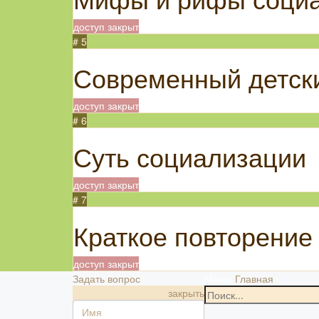
доступ закрыт
# 5
Современный детски
доступ закрыт
# 6
Суть социализации
доступ закрыт
# 7
Краткое повторение
доступ закрыт
Задать вопрос
Меню
Главная
закрыть