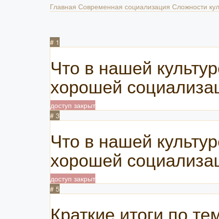
Главная
Современная социализация
Сложности ку
# 1
Что в нашей культу
хорошей социализац
доступ закрыт
# 3
Что в нашей культу
хорошей социализац
доступ закрыт
# 5
Краткие итоги по те