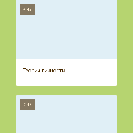
# 42
Теории личности
# 43