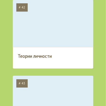
# 42
Теории личности
# 43