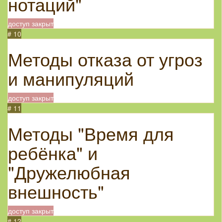
нотаций"
доступ закрыт
# 10
Методы отказа от угроз
и манипуляций
доступ закрыт
# 11
Методы "Время для
ребёнка" и
"Дружелюбная
внешность"
доступ закрыт
# 12