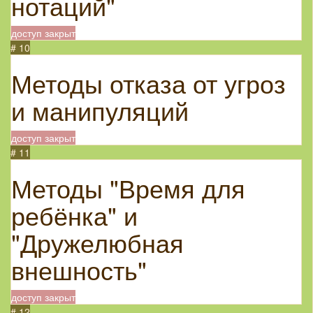
нотаций"
доступ закрыт
# 10
Методы отказа от угроз
и манипуляций
доступ закрыт
# 11
Методы "Время для
ребёнка" и
"Дружелюбная
внешность"
доступ закрыт
# 12