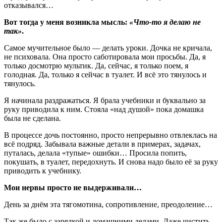
отказывался…
Вот тогда у меня возникла мысль:
«Что-то я делаю не
так»
.
Самое мучительное было — делать уроки. Дочка не кричала,
не психовала. Она просто саботировала мои просьбы. Да, я
только досмотрю мультик. Да, сейчас, я только поем, я
голодная. Да, только я сейчас в туалет. И всё это тянулось и
тянулось.
Я начинала раздражаться. Я брала учебники и буквально за
руку приводила к ним. Стояла «над душой» пока домашка
была не сделана.
В процессе дочь постоянно, просто непрерывно отвлеклась на
всё подряд. Забывала важные детали в примерах, задачах,
путалась, делала «тупые» ошибки… Просила попить,
покушать, в туалет, передохнуть. И снова надо было её за руку
приводить к учебнику.
Мои нервы просто не выдерживали…
День за днём эта тягомотина, сопротивление, преодоление…
Так же было с зарядкой и домашними делами. Даже чистить